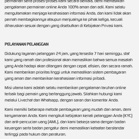
permainan serta proses-proses kami secara berkala, demi memastikan
pengalaman permainan online Anda 100% aman dan adil. Kami selalu
mengutamakan menjaga kerahasiaan informasi Anda, dan kami tidak akan
pernah membagikannya ataupun menjualnya ke pihak ketiga, kecuali
diharuskan sesuai dengan yang disebutkan di Kebijakan Privasi kami.
PELAYANAN PELANGGAN
Didukung layanan pelanggan 24 jam, yang tersedia 7 hari seminggu, staf
kami yang ramah dan profesional akan memastikan bahwa semua masalah
yang Anda hadapi akan ditangani dengan cepat, efisien, dan secara ramah.
Kami memberikan prioritas tinggi untuk memastikan sistem pembayaran
yang aman dan memberikan kerahasiaan informasi pribadi.
Misi utama kami adalah selalu memberikan pengalaman taruhan online
terbaik bagi pemain yang bertanggung jawab. Silahkan hubungi kami
melalui Livechat dan Whatsapp, dengan saran dan komentar Anda.
Kami memilki beberapa metode pembayaran yang mudah dan aman, demi
kenyamanan Anda. Kami mengikuti kebijakan kenali pelanggan Anda (KYC)
dan anti-pencucian uang (AML), dan kami bekerja sama dengan badan
keuangan serta badan pengatur demi memastikan ketaatan berstandar
tertinggi pada hukum dan peraturan.