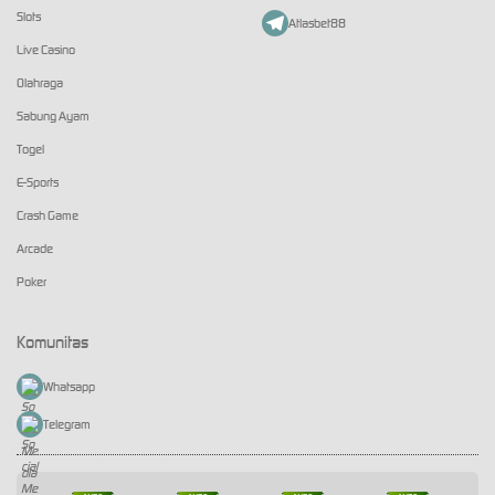
Slots
Atlasbet88
Live Casino
Olahraga
Sabung Ayam
Togel
E-Sports
Crash Game
Arcade
Poker
Komunitas
Whatsapp
Telegram