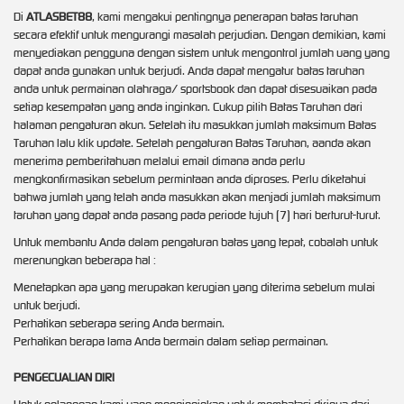
Di
ATLASBET88
, kami mengakui pentingnya penerapan batas taruhan
secara efektif untuk mengurangi masalah perjudian. Dengan demikian, kami
menyediakan pengguna dengan sistem untuk mengontrol jumlah uang yang
dapat anda gunakan untuk berjudi. Anda dapat mengatur batas taruhan
anda untuk permainan olahraga/ sportsbook dan dapat disesuaikan pada
setiap kesempatan yang anda inginkan. Cukup pilih Batas Taruhan dari
halaman pengaturan akun. Setelah itu masukkan jumlah maksimum Batas
Taruhan lalu klik update. Setelah pengaturan Batas Taruhan, aanda akan
menerima pemberitahuan melalui email dimana anda perlu
mengkonfirmasikan sebelum permintaan anda diproses. Perlu diketahui
bahwa jumlah yang telah anda masukkan akan menjadi jumlah maksimum
taruhan yang dapat anda pasang pada periode tujuh (7) hari berturut-turut.
Untuk membantu Anda dalam pengaturan batas yang tepat, cobalah untuk
merenungkan beberapa hal :
Menetapkan apa yang merupakan kerugian yang diterima sebelum mulai
untuk berjudi.
Perhatikan seberapa sering Anda bermain.
Perhatikan berapa lama Anda bermain dalam setiap permainan.
PENGECUALIAN DIRI