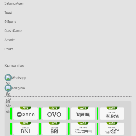
Sabung Ayam
Togel
E-Sports
Crash Game
Arcade
Poker
Komunitas
Whatsapp
Telegram