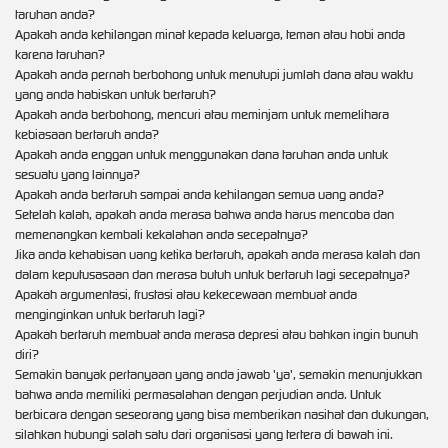
taruhan anda?
Apakah anda kehilangan minat kepada keluarga, teman atau hobi anda
karena taruhan?
Apakah anda pernah berbohong untuk menutupi jumlah dana atau waktu
yang anda habiskan untuk bertaruh?
Apakah anda berbohong, mencuri atau meminjam untuk memelihara
kebiasaan bertaruh anda?
Apakah anda enggan untuk menggunakan dana taruhan anda untuk
sesuatu yang lainnya?
Apakah anda bertaruh sampai anda kehilangan semua uang anda?
Setelah kalah, apakah anda merasa bahwa anda harus mencoba dan
memenangkan kembali kekalahan anda secepatnya?
Jika anda kehabisan uang ketika bertaruh, apakah anda merasa kalah dan
dalam keputusasaan dan merasa butuh untuk bertaruh lagi secepatnya?
Apakah argumentasi, frustasi atau kekecewaan membuat anda
menginginkan untuk bertaruh lagi?
Apakah bertaruh membuat anda merasa depresi atau bahkan ingin bunuh
diri?
Semakin banyak pertanyaan yang anda jawab 'ya', semakin menunjukkan
bahwa anda memiliki permasalahan dengan perjudian anda. Untuk
berbicara dengan seseorang yang bisa memberikan nasihat dan dukungan,
silahkan hubungi salah satu dari organisasi yang tertera di bawah ini.