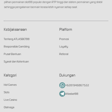
pilihan permainan slot88 populer dengan RTP tinggi dan sistem permainan yang stabil
sehingga pengalaman bermain terasa lebih nyaman setiap saat.
Kebijaksanaan
Platform
Tentang ATLASBET88
Promosi
Responsible Gambling
Loyalty
Pusat Bantuan
Referral
Syarat dan Ketentuan
Kategori
Dukungan
Hot Games
+6281946867522
Slots
Atlasbet88
Live Casino
Olahraga