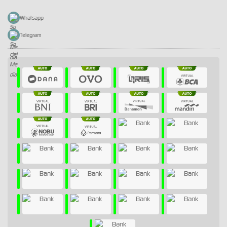
Whatsapp
Telegram