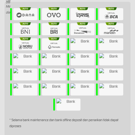
* Selama bank maintenance dan bank offline deposit dan penarikan tidak dapat
diproses