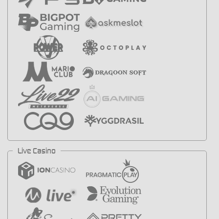
Live Casino