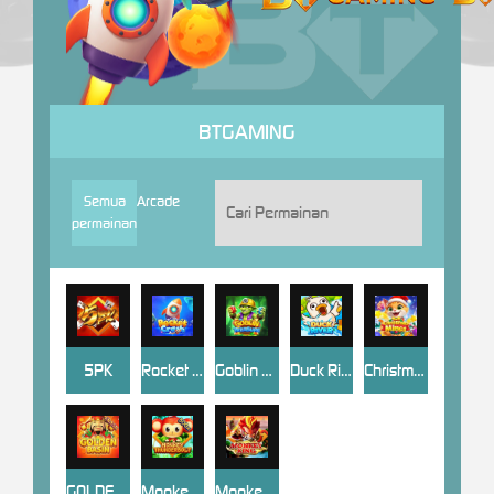
BTGAMING
Semua
Arcade
permainan
5PK
Rocket Crash
Goblin Treasure
Duck River
Christmas Mines
GOLDEN BASIN
Monkey Thunderbolt
Monkey King