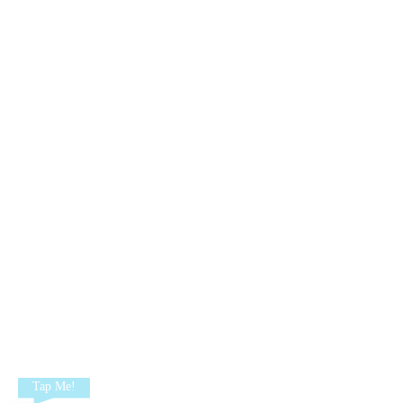
Tap Me!