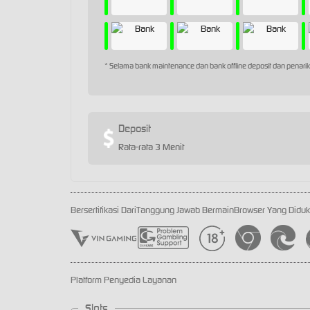
* Selama bank maintenance dan bank offline deposit dan penarik
Deposit
Rata-rata 3 Menit
Bersertifikasi Dari
Tanggung Jawab Bermain
Browser Yang Didu
Platform Penyedia Layanan
Slots