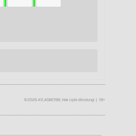
©2026 ATLASBET88. Hak cipta dilindungi | 18+