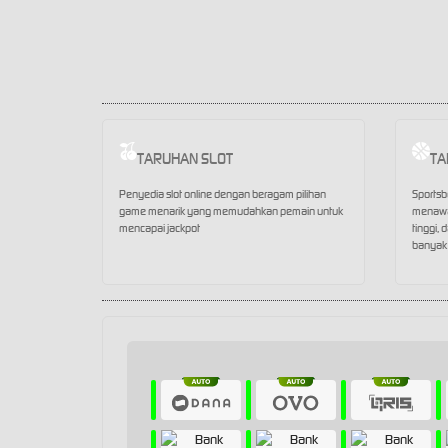
TARUHAN SLOT
TA
Penyedia slot online dengan beragam pilihan
Sportsb
game menarik yang memudahkan pemain untuk
menawar
mencapai jackpot
tinggi,
banyak 