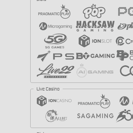
Live Casino