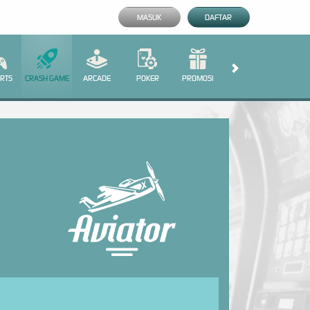
MASUK
DAFTAR
ORTS
CRASH GAME
ARCADE
POKER
PROMOSI