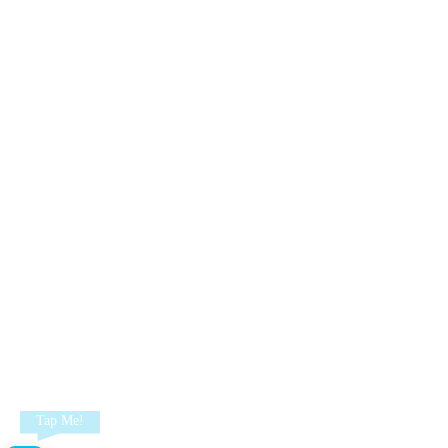
Tap Me!