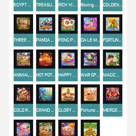
EGYPT BONANZA
TREASURE RAIDERS
RICH ＭAN
Boxing Riches
GOLDEN PANTHER
THREE LITTLE PIGS
PANDA DRAGON BOAT
PONG PONG HU
DA LE MEN
FORTUNE KOI
ANIMAL RACING
HOT POT PARTY
HAPPY DUO BAO
WAR OF THE UNIVERSE
MAGIC BEANS
GOLD RUSH
GRAND BLUE
GLORY OF ROME
Fortune Sheep
MERGE MAGIC