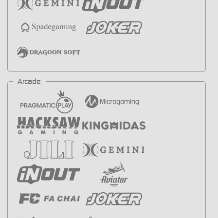
Arcade