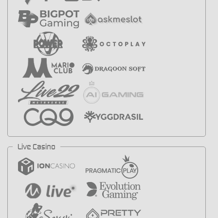
Live Casino