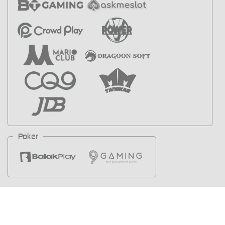
Poker