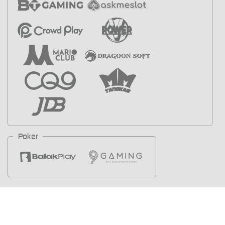
Poker