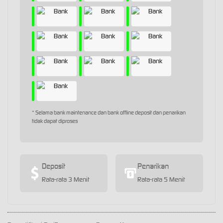
* Selama bank maintenance dan bank offline deposit dan penarikan
tidak dapat diproses
Deposit
Penarikan
Rata-rata 3 Menit
Rata-rata 5 Menit