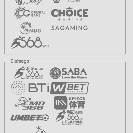
Olahraga