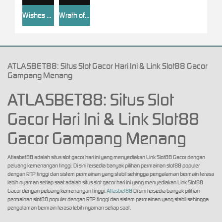
Wishes of the Genie
Wrath of Zeus
ATLASBET88: Situs Slot Gacor Hari Ini & Link Slot88 Gacor
Gampang Menang
ATLASBET88: Situs Slot
Gacor Hari Ini & Link Slot88
Gacor Gampang Menang
Atlasbet88 adalah situs slot gacor hari ini yang menyediakan Link Slot88 Gacor dengan
peluang kemenangan tinggi. Di sini tersedia banyak pilihan permainan slot88 populer
dengan RTP tinggi dan sistem permainan yang stabil sehingga pengalaman bermain terasa
lebih nyaman setiap saat.adalah situs slot gacor hari ini yang menyediakan Link Slot88
Gacor dengan peluang kemenangan tinggi.
Atlasbet88
Di sini tersedia banyak pilihan
permainan slot88 populer dengan RTP tinggi dan sistem permainan yang stabil sehingga
pengalaman bermain terasa lebih nyaman setiap saat.