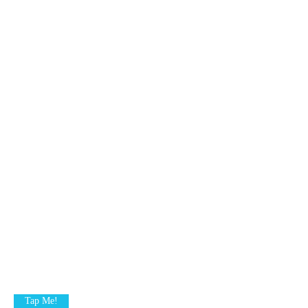
Tap Me!