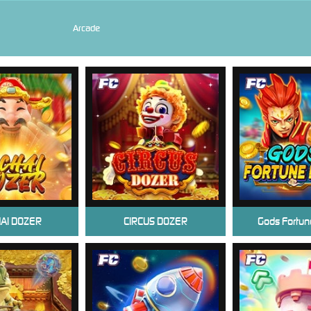
Arcade
HAI DOZER
CIRCUS DOZER
Gods Fortun