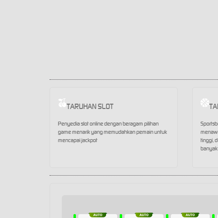
TARUHAN SLOT
TA
Penyedia slot online dengan beragam pilihan
Sportsb
game menarik yang memudahkan pemain untuk
menawar
mencapai jackpot
tinggi,
banyak 