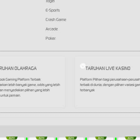
Togel
E-Sports
Crash Game
Arcade
Poker
RUHAN OLAHRAGA
TARUHAN LIVE KASINO
ook Gaming Platform Terbaik
Platform Pilihan bagi perusahaan-perusa
kan lebih banyak game, odds yang lebih
terbaik di dunia, dengan pilihan variasi g
 dan menyediakan pilihan yang lebih
terbanyak
untuk pemain.