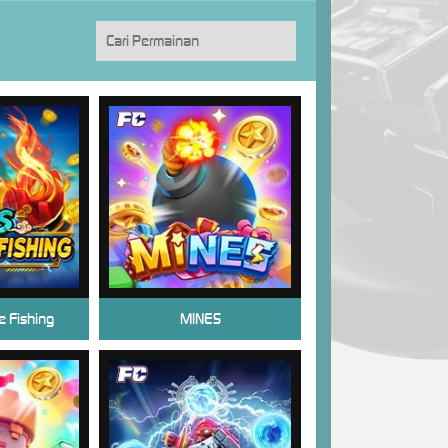
e Fishing
MINES