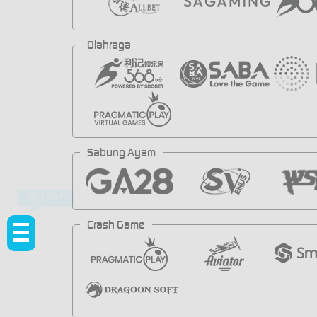
Olahraga
Sabung Ayam
Tap Me!
Crash Game