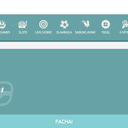
 GAMES
SLOTS
LIVE CASINO
OLAHRAGA
SABUNG AYAM
TOGEL
E-SP
FACHAI