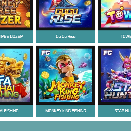
TREE DOZER
Go Go Rise
TOW
AI FISHING
MONKEY KING FISHING
STAR HU