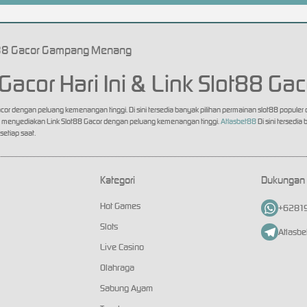
lot88 Gacor Gampang Menang
 Gacor Hari Ini & Link Slot88 
Gacor dengan peluang kemenangan tinggi. Di sini tersedia banyak pilihan permainan slot88 popul
yang menyediakan Link Slot88 Gacor dengan peluang kemenangan tinggi.
Atlasbet88
Di sini tersedi
etiap saat.
Kategori
Dukungan
Hot Games
+6281
Slots
Atlasb
Live Casino
Olahraga
Sabung Ayam