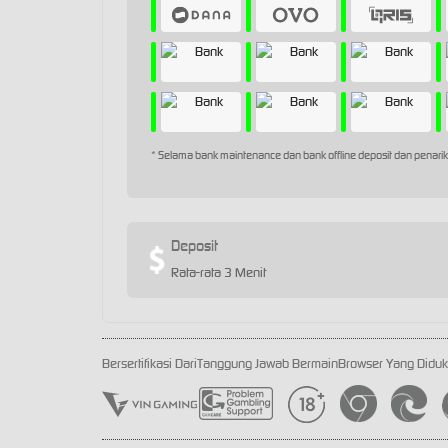
* Selama bank maintenance dan bank offline deposit dan penarik
Deposit
Rata-rata 3 Menit
Bersertifikasi Dari
Tanggung Jawab Bermain
Browser Yang Didu