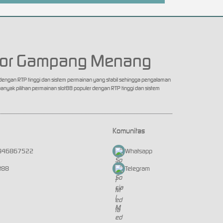
Gacor Gampang Menang
er dengan RTP tinggi dan sistem permainan yang stabil sehingga pengalaman
a banyak pilihan permainan slot88 populer dengan RTP tinggi dan sistem
Komunitas
946867522
Whatsapp
et88
Telegram