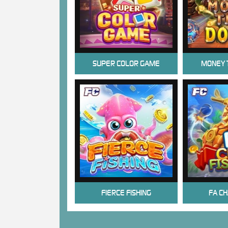
SUPER COLOR GAME
MONEY 
FIERCE FISHING
FA CH