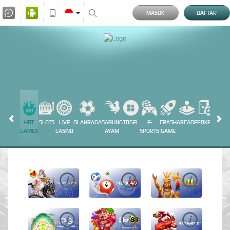
MASUK
DAFTAR
HOT
SLOTS
LIVE
OLAHRAGA
SABUNG
TOGEL
E-
CRASH
ARCADE
POKER
PROM
GAMES
CASINO
AYAM
SPORTS
GAME
i
i
i
i
i
i