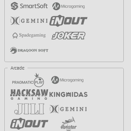
Arcade