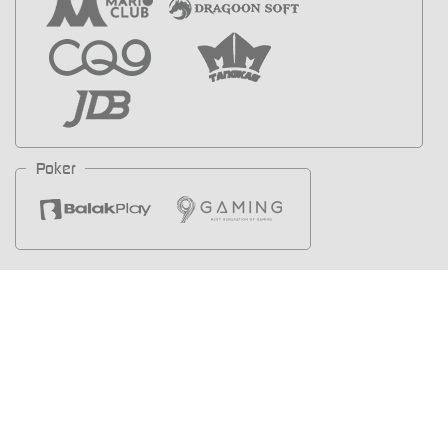
Poker