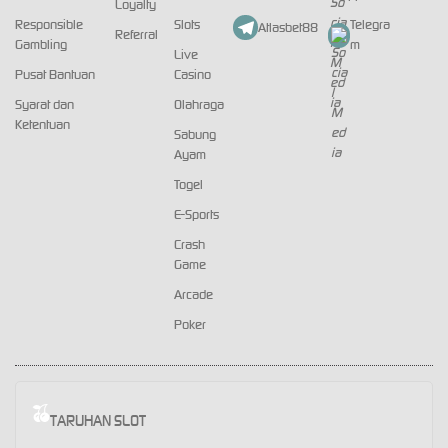
Loyalty
Responsible
Slots
Telegra
Atlasbet88
Referral
Gambling
m
Live
Pusat Bantuan
Casino
Syarat dan
Olahraga
Ketentuan
Sabung
Ayam
Togel
E-Sports
Crash
Game
Arcade
Poker
TARUHAN SLOT