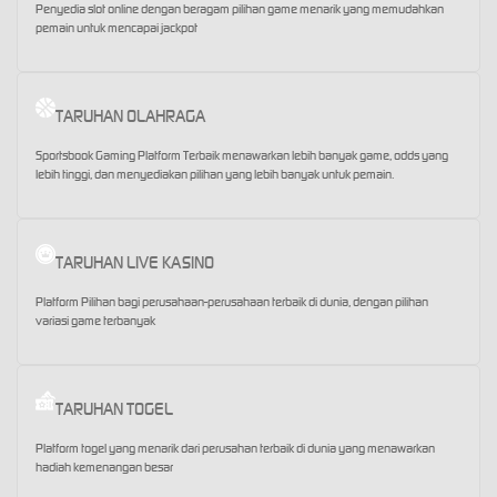
Penyedia slot online dengan beragam pilihan game menarik yang memudahkan
pemain untuk mencapai jackpot
TARUHAN OLAHRAGA
Sportsbook Gaming Platform Terbaik menawarkan lebih banyak game, odds yang
lebih tinggi, dan menyediakan pilihan yang lebih banyak untuk pemain.
TARUHAN LIVE KASINO
Platform Pilihan bagi perusahaan-perusahaan terbaik di dunia, dengan pilihan
variasi game terbanyak
TARUHAN TOGEL
Platform togel yang menarik dari perusahan terbaik di dunia yang menawarkan
hadiah kemenangan besar