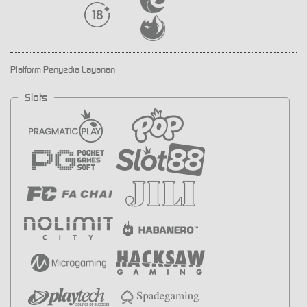
Platform Penyedia Layanan
Slots