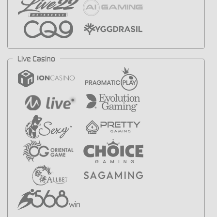
Live Casino