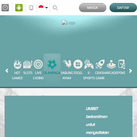
MASUK
DAFTAR
HOT
SLOTS
LIVE
OLAHRAGA
SABUNG
TOGEL
E-
CRASH
ARCADE
POKER
PROM
GAMES
CASINO
AYAM
SPORTS
GAME
UMBET
berkomitmen
untuk
menyediakan