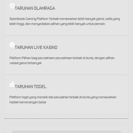
TARUHAN OLAHRAGA
Sportsbook Gaming Platform Terbaik menawarkan lebih banyak game, odds yang
lebih tinggi, dan menyediakan pilihan yang lebih banyak untuk pemain.
TARUHAN LIVE KASINO
Platform Pilihan bagi perusahaan-perusahaan terbaik di dunia, dengan pilihan
variasi game terbanyak
TARUHAN TOGEL
Platform togel yang menarik dari perusahan terbaik di dunia yang menawarkan
hadiah kemenangan besar