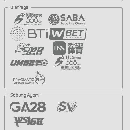
Olahraga
Sabung Ayam